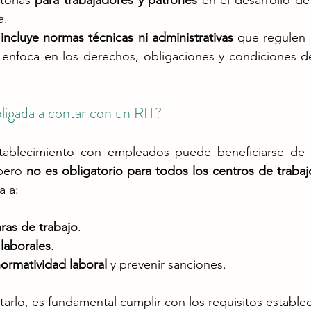
torias 
para trabajadores y patrones
 en el desarrollo de
​.
incluye normas técnicas ni administrativas
 que regulen l
 enfoca en los derechos, obligaciones y condiciones de
ligada a contar con un RIT?
ablecimiento con empleados puede beneficiarse de
pero 
no es obligatorio para todos los centros de trabaj
a a:
aras de trabajo
.
 laborales
.
ormatividad laboral
 y prevenir sanciones.
arlo, es fundamental cumplir con los requisitos establec