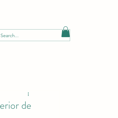
Somos
Blog
More
idad Social
erior de
Patronal
STPS