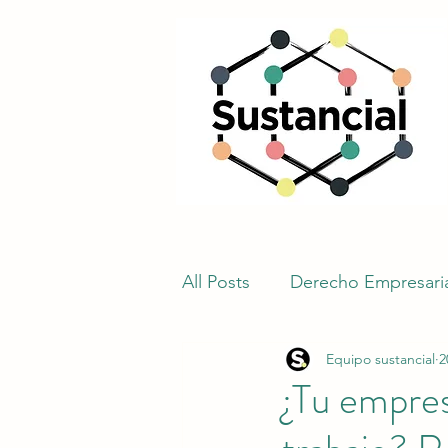
All Posts
Derecho Empresari
Equipo sustancial
2
Seguridad e higiene en el tr
¿Tu empres
Construcción
Obligacio