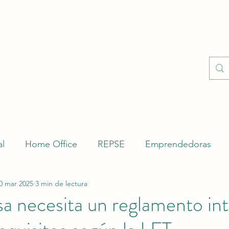
Inicio
Servicios
al
Home Office
REPSE
Emprendedoras
0 mar 2025
3 min de lectura
abajo
Feminismo
SIROC
Laboral
Segur
a necesita un reglamento int
nes Patronales
Empleador
LFT
Corrección 