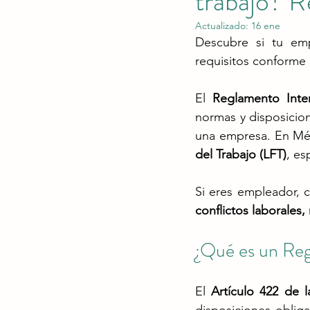
trabajo? R
Actualizado:
16 ene
Descubre si tu emp
requisitos conforme a
El 
Reglamento Inter
normas y disposicion
una empresa. En Méx
del Trabajo (LFT)
, es
Si eres empleador, c
conflictos laborales,
¿Qué es un Reg
El 
Artículo 422 de 