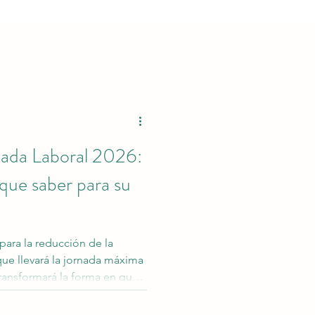
idad Social
nada Laboral 2026:
Patronal
STPS
 que saber para su
ara la reducción de la
que llevará la jornada máxima
ransformará la forma en que
n sus horarios, controlan las
plen con sus obligaciones