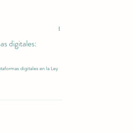
van mucho más allá de trabajar
s digitales:
taformas digitales en la Ley