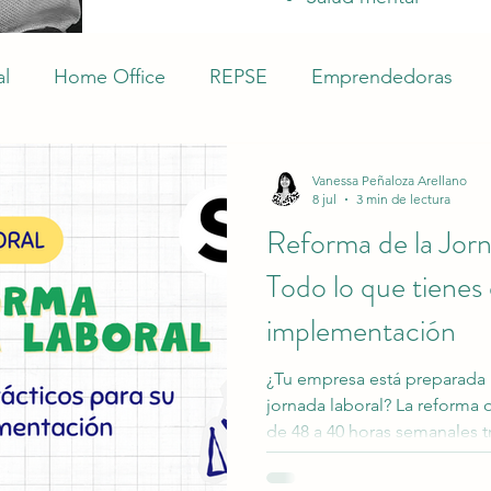
al
Home Office
REPSE
Emprendedoras
abajo
Feminismo
SIROC
Laboral
Segur
Vanessa Peñaloza Arellano
8 jul
3 min de lectura
Reforma de la Jor
nes Patronales
Empleador
LFT
Corrección 
Todo lo que tienes
implementación
¿Tu empresa está preparada p
jornada laboral? La reforma 
de 48 a 40 horas semanales t
las organizaciones administra
horas extraordinarias y cum