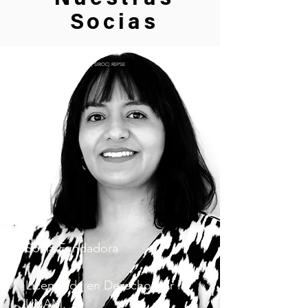
Socias
Vanessa Peñaloza
Seguridad Social | Derecho Laboral | SIROC| REPSE
Socia Fundadora 

Licenciada en Derecho por la 
UNAM.
