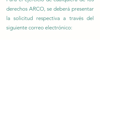
derechos ARCO, se deberá presentar
la solicitud respectiva a través del
siguiente correo electrónico:
michroman@sustancial.mx
Lo anterior también servirá para
conocer el procedimiento y requisitos
para el ejercicio de los derechos
ARCO, no obstante, la solicitud de
ejercicio de estos derechos debe
contener la siguiente información:
Nombre del solicitante