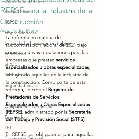
Derecho Empresarial
REPSE para la Industria de la
Home Office
Construcción
REPSE
Actualizado:
16 ene
Emprendedoras
La reforma en materia de 
Seguridad e higiene en el trabajo
subcontratación laboral de 2021 trajo 
consigo nuevas regulaciones para las 
Feminismo
empresas que prestan 
servicios 
SIROC
especializados u obras especializadas
, 
incluyendo aquellas en la industria de 
Laboral
la construcción. Como parte de esta 
Seguridad Social
reforma, se creó el 
Registro de 
Construcción
Prestadoras de Servicios 
Especializados u Obras Especializadas 
Obligaciones Patronales
(REPSE)
, administrado por la 
Secretaría 
Empleador
del Trabajo y Previsión Social (STPS)
​.
LFT
El REPSE es obligatorio para aquellas 
Corrección Patronal