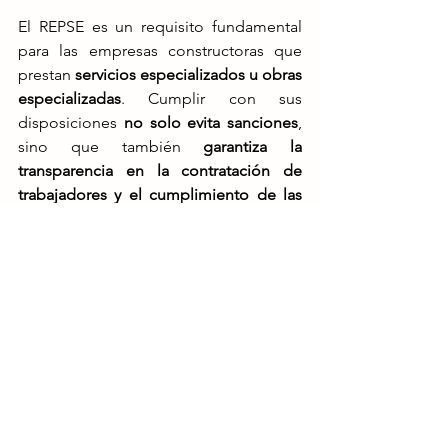
El REPSE es un requisito fundamental 
para las empresas constructoras que 
prestan 
servicios especializados u obras 
especializadas
. Cumplir con sus 
disposiciones 
no solo evita sanciones
, 
sino que también 
garantiza la 
transparencia en la contratación de 
trabajadores y el cumplimiento de las 
obligaciones fiscales y de seguridad 
social
​.
Si eres un prestador de servicios 
especializados en construcción, 
asegúrate de 
registrarte en el REPSE, 
cumplir con las informativas y supervisar 
el correcto pago de cuotas obrero-
patronales
 para evitar problemas 
legales y financieros​.