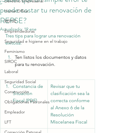
Derecho Empresarial
puede costar tu renovación de
Home Office
REPSE?
REPSE
Actualizado:
19 ene
Emprendedoras
Tres tips para lograr una renovación 
Seguridad e higiene en el trabajo
exitosa:
Feminismo
Ten listos los documentos y datos 
SIROC
para tu renovación.
Laboral
Seguridad Social
Constancia de 
Revisar que tu 
Construcción
Situación 
clasificación sea la 
Fiscal (PDF)
correcta conforme 
Obligaciones Patronales
al Anexo 6 de la 
Empleador
Resolución 
Miscelanea Fiscal
LFT
Corrección Patronal