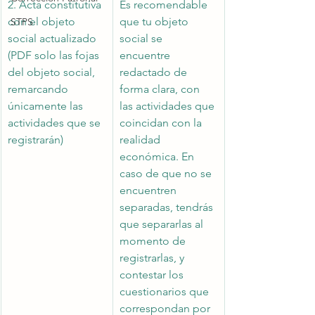
2. Acta constitutiva 
Es recomendable 
con el objeto 
que tu objeto 
STPS
social actualizado 
social se 
(PDF solo las fojas 
encuentre 
del objeto social, 
redactado de 
remarcando 
forma clara, con 
únicamente las 
las actividades que 
actividades que se 
coincidan con la 
registrarán)
realidad 
económica. En 
caso de que no se 
encuentren 
separadas, tendrás 
que separarlas al 
momento de 
registrarlas, y 
contestar los 
cuestionarios que 
correspondan por 