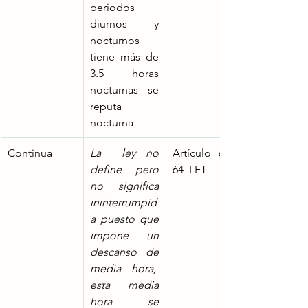
periodos 
diurnos y 
nocturnos 
tiene más de 
3.5 horas 
nocturnas se 
reputa 
nocturna
Continua
La  ley no 
Artículo 63 y 
define pero 
64  LFT
no significa 
ininterrumpid
a puesto que 
impone un 
descanso de 
media hora,  
esta media 
hora se 