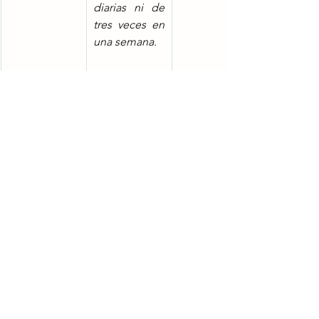
diarias ni de 
tres veces en 
una semana.
Emergente
Es  la que se 
Artículo 65 
cumple más 
LFT
allá del límite 
ordinario en 
los casos de 
siniestro o 
riesgo 
inminente en 
que peligre la 
vida del 
trabajador, de 
sus 
compañeros 
o del patrón, 