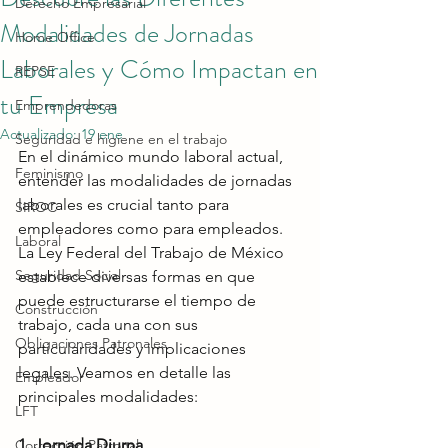
Derecho Empresarial
Modalidades de Jornadas
Home Office
Laborales y Cómo Impactan en
REPSE
tu Empresa
Emprendedoras
Actualizado:
19 ene
Seguridad e higiene en el trabajo
En el dinámico mundo laboral actual, 
Feminismo
entender las modalidades de jornadas 
laborales es crucial tanto para 
SIROC
empleadores como para empleados. 
Laboral
La Ley Federal del Trabajo de México 
Seguridad Social
establece diversas formas en que 
puede estructurarse el tiempo de 
Construcción
trabajo, cada una con sus 
Obligaciones Patronales
particularidades y implicaciones 
legales. Veamos en detalle las 
Empleador
principales modalidades:
LFT
1. Jornada Diurna
Corrección Patronal