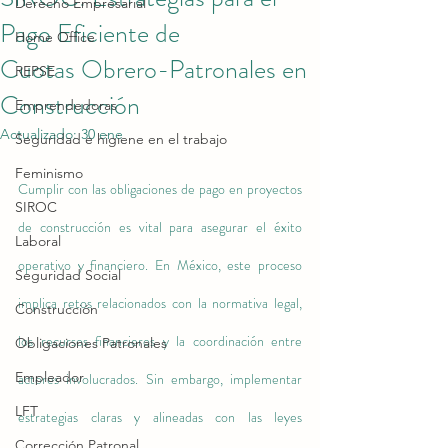
Derecho Empresarial
Pago Eficiente de
Home Office
Cuotas Obrero-Patronales en
REPSE
Construcción
Emprendedoras
Actualizado:
30 ene
Seguridad e higiene en el trabajo
Feminismo
Cumplir con las obligaciones de pago en proyectos 
SIROC
de construcción es vital para asegurar el éxito 
Laboral
operativo y financiero. En México, este proceso 
Seguridad Social
implica retos relacionados con la normativa legal, 
Construcción
los recursos financieros y la coordinación entre 
Obligaciones Patronales
Empleador
actores involucrados. Sin embargo, implementar 
LFT
estrategias claras y alineadas con las leyes 
Corrección Patronal