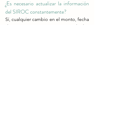
¿Es necesario actualizar la información 
del SIROC constantemente?
Sí, cualquier cambio en el monto, fecha 
de terminación o metros cuadrados 
debe ser reportado en el SIROC​.
¡Contáctanos!
Visita 
nuestra 
tienda 
digital y 
accede a 