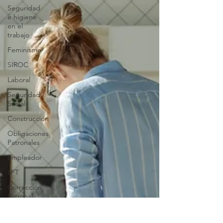
Seguridad
e higiene
en el
trabajo
Feminismo
SIROC
Laboral
Seguridad
Social
Construcción
Obligaciones
Patronales
Empleador
LFT
Corrección
Patronal
STPS