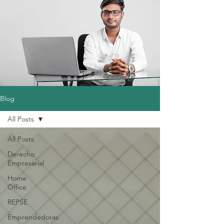
Blog
All Posts
All Posts
Derecho
Empresarial
Home
Office
REPSE
Emprendedoras