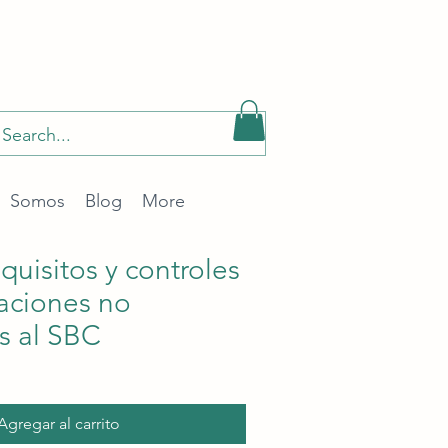
Somos
Blog
More
quisitos y controles
taciones no
s al SBC
ecio
rta
Agregar al carrito