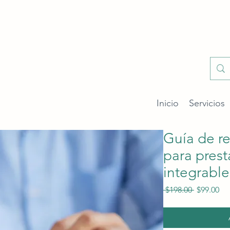
Inicio
Servicios
Guía de re
para pres
integrable
Precio
Pr
 $198.00 
$99.00
de
ofe