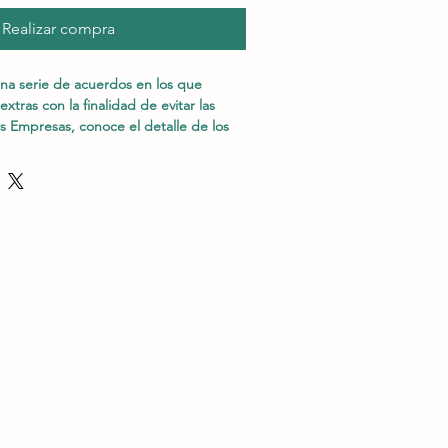
Realizar compra
na serie de acuerdos en los que 
xtras con la finalidad de evitar las 
as Empresas, conoce el detalle de los 
ble para evitar el pago de 