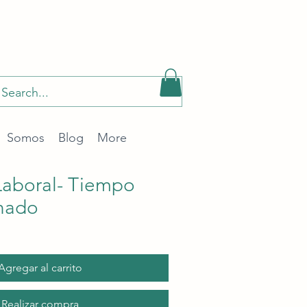
Somos
Blog
More
Laboral- Tiempo
nado
recio
e
erta
Agregar al carrito
Realizar compra