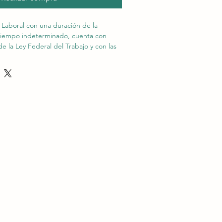
Laboral con una duración de la 
 tiempo indeterminado, cuenta con 
de la Ley Federal del Trabajo y con las 
s para que como Empresa puedas 
cuado a la disciplina y productividad.