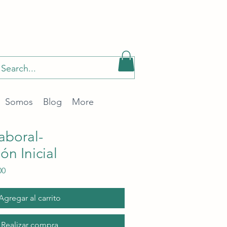
Somos
Blog
More
aboral-
ón Inicial
Precio
00
de
oferta
Agregar al carrito
Realizar compra