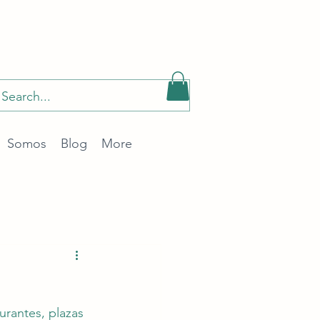
Somos
Blog
More
idad Social
urantes, plazas 
Patronal
STPS