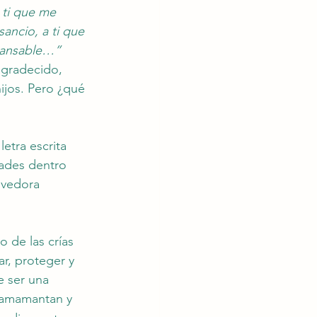
 ti que me 
sancio, a ti que 
ncansable…” 
agradecido, 
ijos. Pero ¿qué 
etra escrita 
dades dentro 
ovedora 
 de las crías 
ar, proteger y 
 ser una 
y amamantan y 