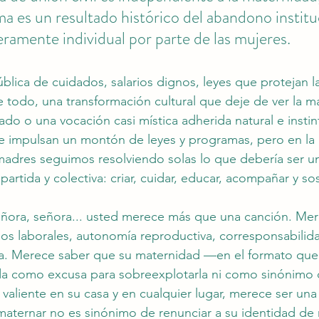
a es un resultado histórico del abandono institu
ramente individual por parte de las mujeres.
ública de cuidados, salarios dignos, leyes que protejan 
re todo, una transformación cultural que deje de ver la m
do o una vocación casi mística adherida natural e instin
 impulsan un montón de leyes y programas, pero en la p
madres seguimos resolviendo solas lo que debería ser u
rtida y colectiva: criar, cuidar, educar, acompañar y sos
señora, señora... usted merece más que una canción. Me
os laborales, autonomía reproductiva, corresponsabilidad
lpa. Merece saber que su maternidad —en el formato que
ada como excusa para sobreexplotarla ni como sinónimo
 valiente en su casa y en cualquier lugar, merece ser una
maternar no es sinónimo de renunciar a su identidad de 