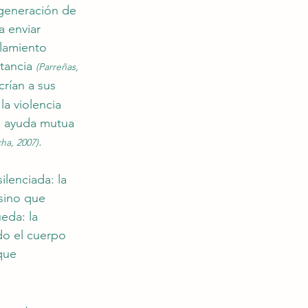
generación de 
 enviar 
slamiento 
tancia 
(Parreñas, 
crían a sus 
a violencia 
e ayuda mutua 
. 
ha, 2007)
lenciada: la 
sino que 
eda: la 
do el cuerpo 
que 