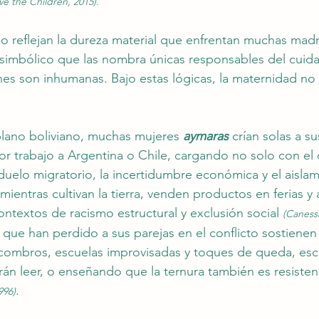
ve the Children, 2015).
olo reflejan la dureza material que enfrentan muchas madr
simbólico que las nombra únicas responsables del cuida
es son inhumanas. Bajo estas lógicas, la maternidad no
iplano boliviano, muchas mujeres 
aymaras
 crían solas a su
or trabajo a Argentina o Chile, cargando no solo con el 
duelo migratorio, la incertidumbre económica y el aislam
mientras cultivan la tierra, venden productos en ferias 
contextos de racismo estructural y exclusión social 
(Canessa
 que han perdido a sus parejas en el conflicto sostienen 
escombros, escuelas improvisadas y toques de queda, esc
n leer, o enseñando que la ternura también es resistenc
. 
996)