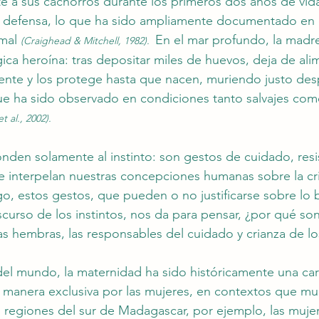
 a sus cachorros durante los primeros dos años de vida
su defensa, lo que ha sido ampliamente documentado en 
mal 
En el mar profundo, la madr
(Craighead & Mitchell, 1982).  
ica heroína: tras depositar miles de huevos, deja de alim
nte y los protege hasta que nacen, muriendo justo des
ue ha sido observado en condiciones tanto salvajes com
 al., 2002).
nden solamente al instinto: son gestos de cuidado, resis
e interpelan nuestras concepciones humanas sobre la cri
o, estos gestos, que pueden o no justificarse sobre lo b
scurso de los instintos, nos da para pensar, ¿por qué so
as hembras, las responsables del cuidado y crianza de l
el mundo, la maternidad ha sido históricamente una car
 manera exclusiva por las mujeres, en contextos que mu
 regiones del sur de Madagascar, por ejemplo, las muje