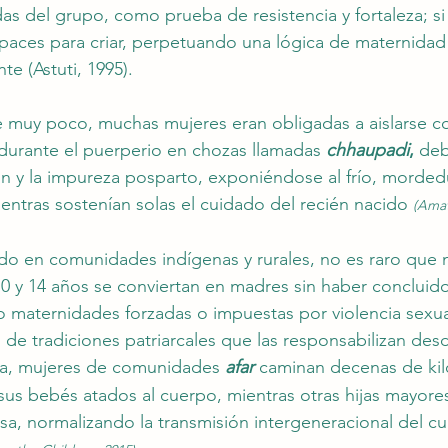
adas del grupo, como prueba de resistencia y fortaleza; si
apaces para criar, perpetuando una lógica de maternida
nte (Astuti, 1995). 
 muy poco, muchas mujeres eran obligadas a aislarse con
 durante el puerperio en chozas llamadas 
chhaupadi
, 
deb
n y la impureza posparto, exponiéndose al frío, morded
ientras sostenían solas el cuidado del recién nacido 
(Amat
o en comunidades indígenas y rurales, no es raro que n
0 y 14 años se conviertan en madres sin haber concluido 
o maternidades forzadas o impuestas por violencia sexual
de tradiciones patriarcales que las responsabilizan desde
ía, mujeres de comunidades 
afar
 caminan decenas de kil
us bebés atados al cuerpo, mientras otras hijas mayores
a, normalizando la transmisión intergeneracional del 