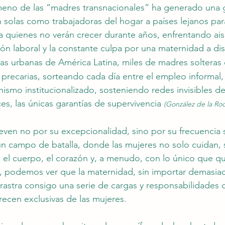
ómeno de las “madres transnacionales” ha generado una 
solas como trabajadoras del hogar a países lejanos para
 a quienes no verán crecer durante años, enfrentando ai
ón laboral y la constante culpa por una maternidad a dis
erias urbanas de América Latina, miles de madres solteras 
precarias, sorteando cada día entre el empleo informal, l
hismo institucionalizado, sosteniendo redes invisibles d
s, las únicas garantías de supervivencia 
(González de la Roc
ven no por su excepcionalidad, sino por su frecuencia si
n campo de batalla, donde las mujeres no solo cuidan, 
n el cuerpo, el corazón y, a menudo, con lo único que qu
, podemos ver que la maternidad, sin importar demasia
rrastra consigo una serie de cargas y responsabilidades 
ecen exclusivas de las mujeres.