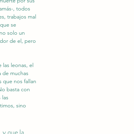
 muerte por sus 
amás-, todos 
s, trabajos mal 
 que se 
 no solo un 
dor de el, pero 
 las leonas, el 
cia de muchas 
 que nos fallan 
No basta con 
 las 
timos, sino 
 y que la 