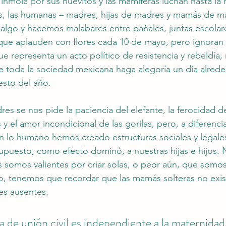
 inmola por sus huevitos y las mamíferas luchan hasta la
ras, las humanas – madres, hijas de madres y mamás de m
algo y hacemos malabares entre pañales, juntas escolare
que aplauden con flores cada 10 de mayo, pero ignoran
ue representa un acto político de resistencia y rebeldía,
 toda la sociedad mexicana haga alegoría un día alrede
resto del año.
es se nos pide la paciencia del elefante, la ferocidad de
as y el amor incondicional de las gorilas, pero, a diferen
n lo humano hemos creado estructuras sociales y legales
supuesto, como efecto dominó, a nuestras hijas e hijos. 
s somos valientes por criar solas, o peor aún, que somos
o, tenemos que recordar que las mamás solteras no exis
es ausentes. 
 de unión civil es independiente a la maternidad,