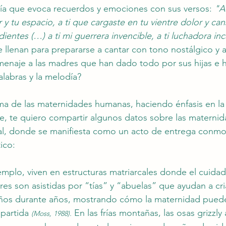
ía que evoca recuerdos y emociones con sus versos: 
"A
r y tu espacio, a ti que cargaste en tu vientre dolor y can
dientes (…) a ti mi guerrera invencible, a ti luchadora i
llenan para prepararse a cantar con tono nostálgico y 
omenaje a las madres que han dado todo por sus hijas e h
alabras y la melodía?
ma de las maternidades humanas, haciendo énfasis en la l
e, te quiero compartir algunos datos sobre las materni
mal, donde se manifiesta como un acto de entrega conm
ico: 
emplo, viven en estructuras matriarcales donde el cuidado
res son asistidas por “tías” y “abuelas” que ayudan a cri
ños durante años, mostrando cómo la maternidad puede
partida 
 En las frías montañas, las osas grizzl
(Moss, 1988).