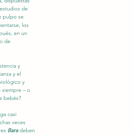
, dispuestas 
estudios de 
e pulpo se 
entarse, los 
pués, en un 
o de 
tencia y 
anza y el 
iológico y 
n siempre – o 
os bebés?
ga casi 
chas veces 
res 
Bara
 deben 