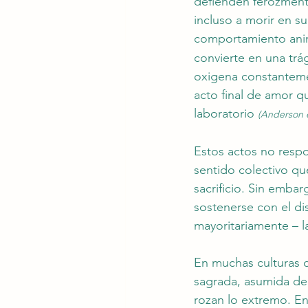
defienden ferozmente
incluso a morir en 
comportamiento ani
convierte en una trág
oxigena constanteme
acto final de amor q
laboratorio 
(Anderson et
Estos actos no respo
sentido colectivo qu
sacrificio.
 Sin
 embarg
sostenerse con el di
mayoritariamente – l
En muchas culturas d
sagrada, asumida de
rozan lo extremo. En