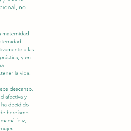
cional, no 
la maternidad 
aternidad 
tivamente a las 
ráctica, y en 
na 
tener la vida.
rece descanso, 
 afectiva y 
 ha decidido 
 de heroísmo 
 mamá feliz, 
mujer.