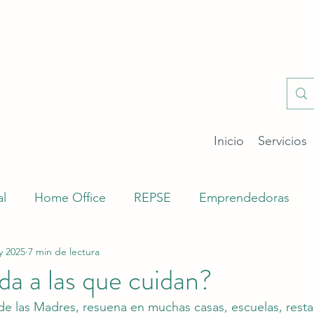
Inicio
Servicios
al
Home Office
REPSE
Emprendedoras
y 2025
7 min de lectura
abajo
Feminismo
SIROC
Laboral
Segur
da a las que cuidan?
de las Madres, resuena en muchas casas, escuelas, resta
nes Patronales
Empleador
LFT
Corrección 