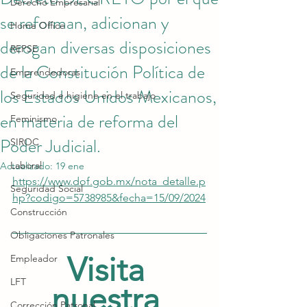
Derecho Empresarial
se reforman, adicionan y
Home Office
derogan diversas disposiciones
REPSE
de la Constitución Política de
Emprendedoras
los Estados Unidos Mexicanos,
Seguridad e higiene en el trabajo
en materia de reforma del
Feminismo
Poder Judicial.
SIROC
Laboral
Actualizado:
19 ene
https://www.dof.gob.mx/nota_detalle.p
Seguridad Social
hp?codigo=5738985&fecha=15/09/2024
Construcción
Obligaciones Patronales
Visita 
Empleador
LFT
nuestra 
Corrección Patronal